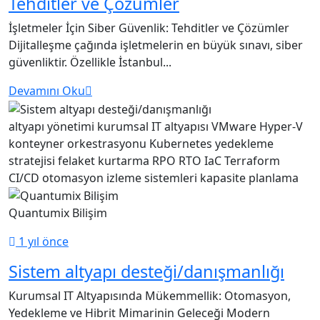
Tehditler ve Çözümler
İşletmeler İçin Siber Güvenlik: Tehditler ve Çözümler
Dijitalleşme çağında işletmelerin en büyük sınavı, siber
güvenliktir. Özellikle İstanbul...
Devamını Oku
altyapı yönetimi
kurumsal IT altyapısı
VMware
Hyper-V
konteyner orkestrasyonu
Kubernetes
yedekleme
stratejisi
felaket kurtarma
RPO RTO
IaC Terraform
CI/CD otomasyon
izleme sistemleri
kapasite planlama
Quantumix Bilişim
1 yıl önce
Sistem altyapı desteği/danışmanlığı
Kurumsal IT Altyapısında Mükemmellik: Otomasyon,
Yedekleme ve Hibrit Mimarinin Geleceği Modern