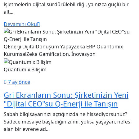
işletmelerin dijital sürdürülebilirliği, yalnızca güçlü bir
alt...
Devamını Oku
QEnerji
DijitalDönüşüm
YapayZeka
ERP
Quantumix
KurumsalZeka
Gamification. İnovasyon
Quantumix Bilişim
7 ay önce
Gri Ekranların Sonu: Şirketinizin Yeni
"Dijital CEO"su Q-Enerji ile Tanışın
Sabah bilgisayarınızı açtığınızda ne hissediyorsunuz?
Sadece mesaiye başladığınızı mı, yoksa yaşayan, nefes
alan bir evrene ad...