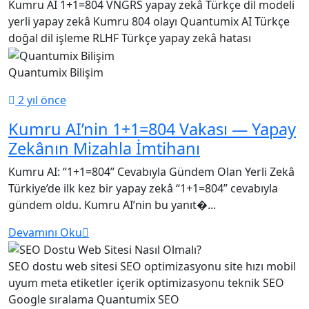
Kumru AI
1+1=804
VNGRS yapay zekâ
Türkçe dil modeli
yerli yapay zekâ
Kumru 804 olayı
Quantumix AI
Türkçe
doğal dil işleme
RLHF Türkçe
yapay zekâ hatası
Quantumix Bilişim
2 yıl önce
Kumru AI’nin 1+1=804 Vakası — Yapay
Zekânın Mizahla İmtihanı
Kumru AI: “1+1=804” Cevabıyla Gündem Olan Yerli Zekâ
Türkiye’de ilk kez bir yapay zekâ “1+1=804” cevabıyla
gündem oldu. Kumru AI’nin bu yanıt�...
Devamını Oku
SEO dostu web sitesi
SEO optimizasyonu
site hızı
mobil
uyum
meta etiketler
içerik optimizasyonu
teknik SEO
Google sıralama
Quantumix SEO