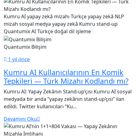
Kumru AI
yapay zekâ mizahı
Türkçe yapay zekâ
NLP
mizah
sosyal medya yapay zekâ
Kumru stand-up
Quantumix AI
Türkçe doğal dil işleme
Quantumix Bilişim
1 yıl önce
Kumru AI Kullanıcılarının En Komik
Tepkileri — Türk Mizahı Kodlandı mı?
Kumru AI: Yapay Zekânın Stand-up’çısı Kumru AI sosyal
medyada bir anda “yapay zekânın stand-up’çısı” ilan
edildi. Twitter kullanıcıları “Ku...
Devamını Oku