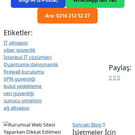
Ara: 0216 212 52 27
Etiketler:
IT altyapısı
siber güvenlik
İstanbul IT çözümleri
Quantumix danışmanlık
Paylaş:
firewall kurulumu
VPN güvenliği
bulut yedekleme
veri güvenliği
sunucu yönetimi
ağ altyapısı
Sonraki Blog
İşletmeler İçin