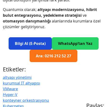
Quantumix olarak;
altyapı modernizasyonu, hibrit
bulut entegrasyonu, yedekleme stratejisi
ve
otomasyon danışmanlığı
alanlarında kurumlara özel
çözümler geliştiriyoruz.
Bilgi Al (E-Posta)
WhatsApp’tan Yaz
Ara: 0216 212 52 27
Etiketler:
altyapı yönetimi
kurumsal IT altyapısı
VMware
Hyper-V
konteyner orkestrasyonu
Paylaş:
Kubernetes