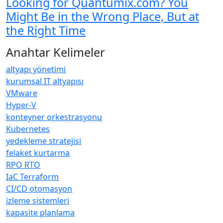
Looking for Quantumix.com? You
Might Be in the Wrong Place, But at
the Right Time
Anahtar Kelimeler
altyapı yönetimi
kurumsal IT altyapısı
VMware
Hyper-V
konteyner orkestrasyonu
Kubernetes
yedekleme stratejisi
felaket kurtarma
RPO RTO
IaC Terraform
CI/CD otomasyon
izleme sistemleri
kapasite planlama