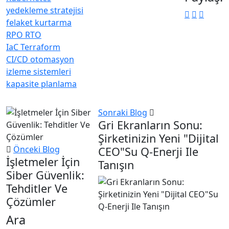
yedekleme stratejisi
felaket kurtarma
RPO RTO
IaC Terraform
CI/CD otomasyon
izleme sistemleri
kapasite planlama
Sonraki Blog
Gri Ekranların Sonu:
Şirketinizin Yeni "Dijital
Önceki Blog
CEO"su Q-Enerji Ile
İşletmeler İçin
Tanışın
Siber Güvenlik:
Tehditler Ve
Çözümler
Ara